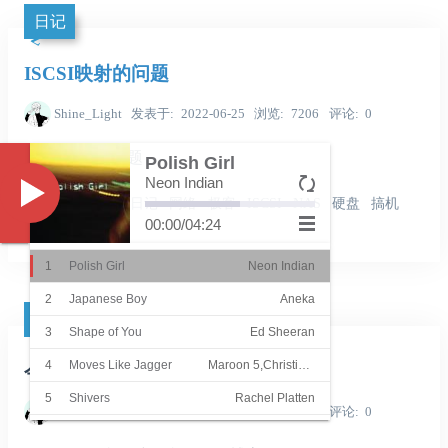
日记
ISCSI映射的问题
Shine_Light
发表于
2022-06-25
浏览
7206
评论
0
ISCSI映射的问题
Polish Girl
Neon Indian
Music
信息技术
科技
日记
网络
极客
ISCSI
NAS
硬盘
搞机
00:00
/
04:24
DIY
1
Polish Girl
Neon Indian
2
Japanese Boy
Aneka
日记
3
Shape of You
Ed Sheeran
4
Moves Like Jagger
Maroon 5,Christina Aguilera
今天我创建了我的博客
5
Shivers
Rachel Platten
Shine_Light
发表于
2022-01-29
浏览
4187
评论
0
6
She
Groove Coverage