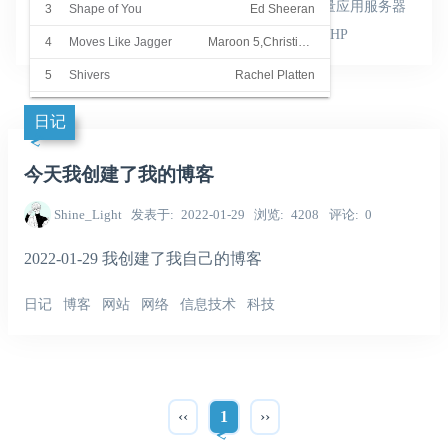
教程
博客
网站
网站搭建
域名
服务器
轻量应用服务器
3
Shape of You
Ed Sheeran
阿里云
腾讯云
学习
科技
信息技术
网络
PHP
4
Moves Like Jagger
Maroon 5,Christina Aguilera
5
Shivers
Rachel Platten
6
She
Groove Coverage
日记
7
Superstar
Beatrich
今天我创建了我的博客
8
Summer Hits
James
9
Summer Cozy Rock
Orange Ocean
Shine_Light
发表于
2022-01-29
浏览
4208
评论
0
10
Sha La La La
温拿乐队
2022-01-29 我创建了我自己的博客
11
Blinding Lights
The Weeknd
日记
博客
网站
网络
信息技术
科技
12
I Want To Break Free
Queen
13
热爱105°C的你
阿肆
14
不再犹豫(Remix版)
大鹏,黄贯中,叶世荣
15
都选C(Cover乔杉)
郑德超
‹‹
1
››
16
哈尼宝贝
南征北战NZBZ