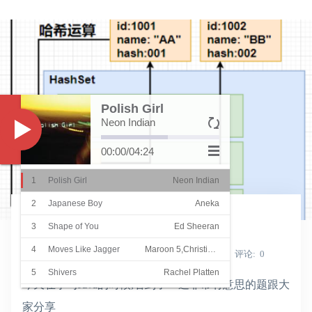
Polish Girl
Neon Indian
Music
00:00
/
04:24
1
Polish Girl
Neon Indian
学习
2
Japanese Boy
Aneka
一道有意思的java集合练习题
3
Shape of You
Ed Sheeran
4
Moves Like Jagger
Maroon 5,Christina Aguilera
Shine_Light
发表于
2022-02-28
浏览
6354
评论
0
5
Shivers
Rachel Platten
今天在学习Java的时候,看到了一道非常有意思的题跟大
6
She
Groove Coverage
家分享