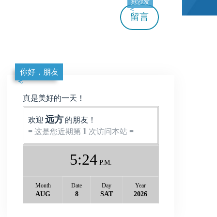
抢沙发
留言
你好，朋友
真是美好的一天！
远方
欢迎
的朋友！
1
≡ 这是您近期第
次访问本站 ≡
5
:
24
P.M.
Month
Date
Day
Year
AUG
8
SAT
2026