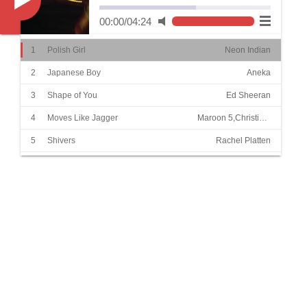
Music
00:00
/
04:24
1
Polish Girl
Neon Indian
2
Japanese Boy
Aneka
3
Shape of You
Ed Sheeran
4
Moves Like Jagger
Maroon 5,Christina Aguilera
5
Shivers
Rachel Platten
6
She
Groove Coverage
7
Superstar
Beatrich
8
Summer Hits
James
9
Summer Cozy Rock
Orange Ocean
10
Sha La La La
温拿乐队
11
Blinding Lights
The Weeknd
12
I Want To Break Free
Queen