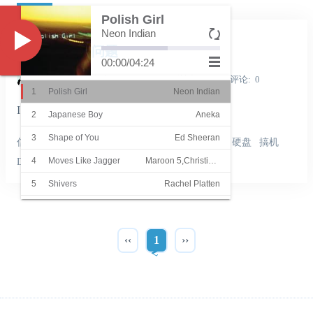
日记
Polish Girl
Neon Indian
Music
ISCSI映射的问题
00:00
/
04:24
Shine_Light
发表于
2022-06-25
浏览
7204
评论
0
1
Polish Girl
Neon Indian
ISCSI映射的问题
2
Japanese Boy
Aneka
3
Shape of You
Ed Sheeran
信息技术
科技
日记
网络
极客
ISCSI
NAS
硬盘
搞机
4
Moves Like Jagger
Maroon 5,Christina Aguilera
DIY
5
Shivers
Rachel Platten
6
She
Groove Coverage
7
Superstar
Beatrich
‹‹
1
››
8
Summer Hits
James
9
Summer Cozy Rock
Orange Ocean
10
Sha La La La
温拿乐队