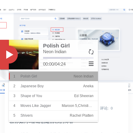
Polish Girl
Neon Indian
Music
00:00
/
04:24
1
Polish Girl
Neon Indian
教程
2
Japanese Boy
Aneka
0基础创建自己的博客
3
Shape of You
Ed Sheeran
4
Moves Like Jagger
Maroon 5,Christina Aguilera
Shine_Light
发表于
2022-02-02
浏览
6241
评论
0
5
Shivers
Rachel Platten
教你如何0基础创建自己的博客
6
She
Groove Coverage