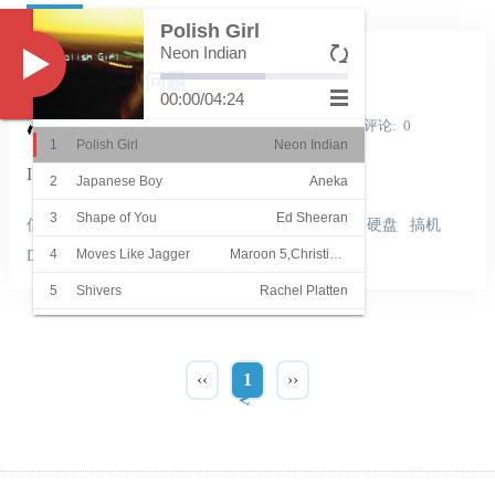
日记
Polish Girl
Neon Indian
Music
ISCSI映射的问题
00:00
/
04:24
Shine_Light
发表于
2022-06-25
浏览
7221
评论
0
1
Polish Girl
Neon Indian
ISCSI映射的问题
2
Japanese Boy
Aneka
3
Shape of You
Ed Sheeran
信息技术
科技
日记
网络
极客
ISCSI
NAS
硬盘
搞机
4
Moves Like Jagger
Maroon 5,Christina Aguilera
DIY
5
Shivers
Rachel Platten
6
She
Groove Coverage
7
Superstar
Beatrich
‹‹
1
››
8
Summer Hits
James
9
Summer Cozy Rock
Orange Ocean
10
Sha La La La
温拿乐队