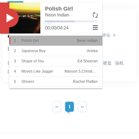
日记
Polish Girl
Neon Indian
Music
ISCSI映射的问题
00:00
/
04:24
Shine_Light
发表于
2022-06-25
浏览
7244
评论
0
1
Polish Girl
Neon Indian
ISCSI映射的问题
2
Japanese Boy
Aneka
3
Shape of You
Ed Sheeran
信息技术
科技
日记
网络
极客
ISCSI
NAS
硬盘
搞机
4
Moves Like Jagger
Maroon 5,Christina Aguilera
DIY
5
Shivers
Rachel Platten
6
She
Groove Coverage
7
Superstar
Beatrich
‹‹
1
››
8
Summer Hits
James
9
Summer Cozy Rock
Orange Ocean
10
Sha La La La
温拿乐队