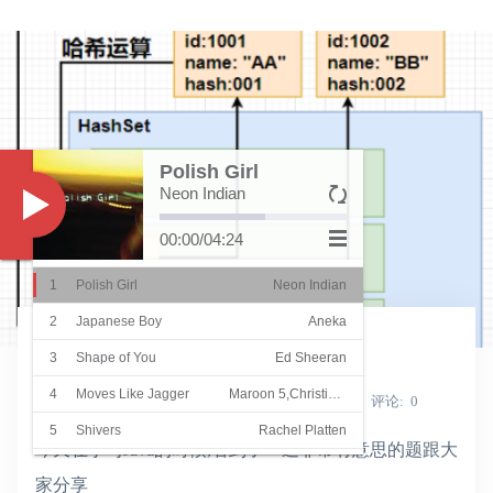
Polish Girl
Neon Indian
Music
00:00
/
04:24
1
Polish Girl
Neon Indian
学习
2
Japanese Boy
Aneka
一道有意思的java集合练习题
3
Shape of You
Ed Sheeran
4
Moves Like Jagger
Maroon 5,Christina Aguilera
Shine_Light
发表于
2022-02-28
浏览
6325
评论
0
5
Shivers
Rachel Platten
今天在学习Java的时候,看到了一道非常有意思的题跟大
6
She
Groove Coverage
家分享